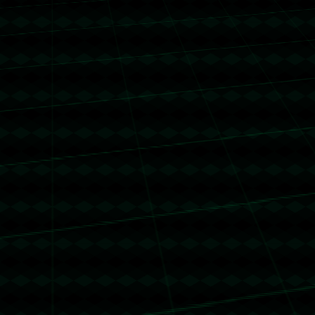
© 2026 海星体育. 保留所有权利
川ICP备18119996号
海星体育直播科技有限公司
专注成就专业
电话：
+86 186 4396 8892
邮箱：
info@user-haixing.com
微信：userhaixing_549
营业时间：7×24
成都市高新区天府大道139号
简体中文
·
繁體中文