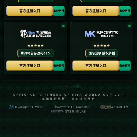
海星体育直播以海星直播APP为核心，
在海星体育方面，海星体育直播提供
带来高效便捷的体验。
贴心周到的支持。
关于海星
下一场比赛
01 JUNE
尤文图
桑普多利
VS
10:00
斯
亚
01 JUNE
职业足
VS
热那亚
19:00
球