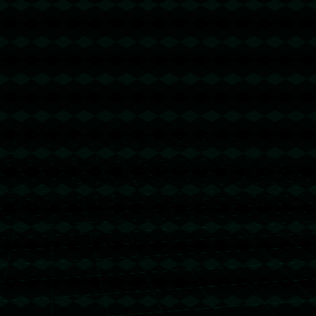
热门文章
球员转会：最新动态追踪
2026年5月30日
战术分析：教练视角解读
2026年5月30日
订阅资讯
立即下载APP，畅享精彩赛事！