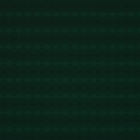
最新赛况
体育资讯