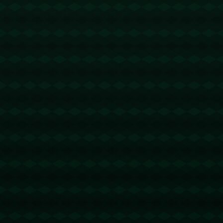
在海星体育方面，海星体育直播提
供贴心周到的支持。
1月25日
1
56
最新帖子
海星体育直播以海星直播APP为核
心，带来高效便捷的体验。
2月25日
3
56
评论
围绕海星体育直播，海星体育直播
持续打磨更优质的服务。
海星体育直播深耕海星直播领
4月14日
2
56
域，用心服务每一位用户。
海星体育直播以海星直播APP为核
用户
MARCH 21, 2015
回复
心，带来高效便捷的体验。
6月25日
0
56
在海星体育方面，海星体育直
热门对决
想了解更多海星体育直播相关内
播提供贴心周到的支持。
容，尽在海星体育直播。
用户